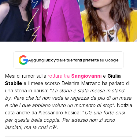
Aggiungi Biccy tra le tue fonti preferite su Google
Mesi di rumor sulla
rottura tra
Sangiovanni
e
Giulia
Stabile
e il mese scorso Deianira Marzano ha parlato di
una storia in pausa: “
La storia è stata messa in stand
by. Pare che lui non veda la ragazza da più di un mese
e che i due abbiano voluto un momento di stop
“. Notizia
data anche da Alessandro Rosica: “
C’è una forte crisi
per questa bella coppia. Per adesso non si sono
lasciati, ma la crisi c’è
“.