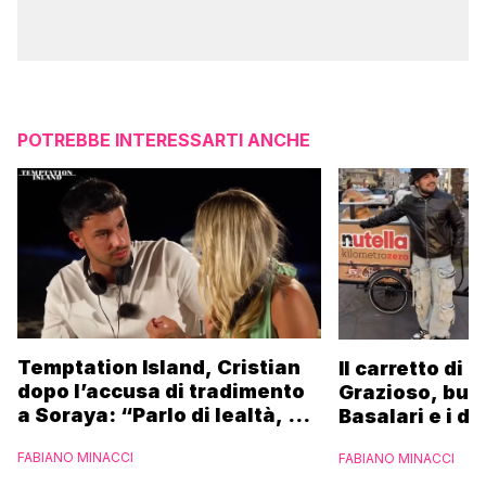
POTREBBE INTERESSARTI ANCHE
Temptation Island, Cristian
Il carretto di 
dopo l’accusa di tradimento
Grazioso, bus
a Soraya: “Parlo di lealtà, ma
Basalari e i du
ho tradito”
Parpiglia: “Ho
FABIANO MINACCI
FABIANO MINACCI
Ferrero”