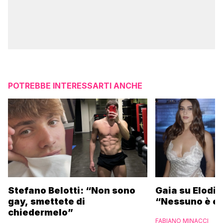
POTREBBE INTERESSARTI ANCHE
Stefano Belotti: “Non sono
Gaia su Elodie
gay, smettete di
“Nessuno è et
chiedermelo”
FABIANO MINACCI