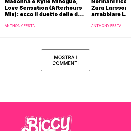
Madonna e Kylie Minogue,
Normani ricor
Love Sensation (Afterhours
Zara Larsson 
Mix): ecco il duetto delle due
arrabbiare La
icone pop
ANTHONY FESTA
ANTHONY FESTA
MOSTRA I
COMMENTI