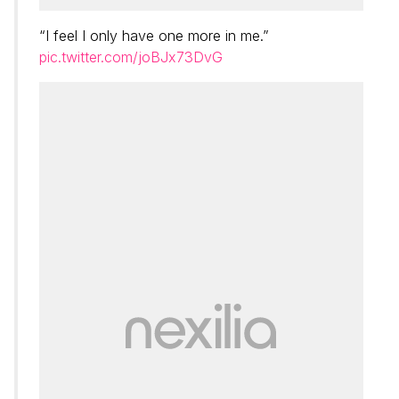
“I feel I only have one more in me.”
pic.twitter.com/joBJx73DvG