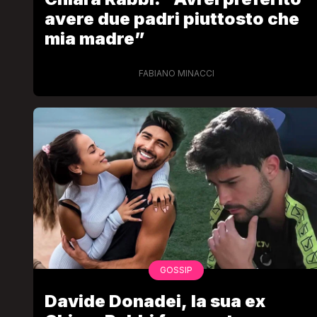
avere due padri piuttosto che
mia madre”
FABIANO MINACCI
GOSSIP
Davide Donadei, la sua ex