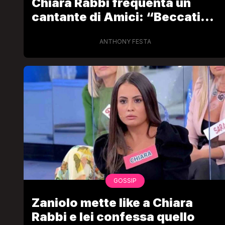
Chiara Rabbi frequenta un
cantante di Amici: “Beccati
insieme!”
ANTHONY FESTA
LGBT
Bambola Star, la festa di
compleanno con tutte le gr
dive compie 15 anni: il video
completo
FABIANO MINACCI
GOSSIP
Zaniolo mette like a Chiara
Rabbi e lei confessa quello