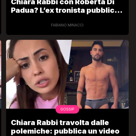
Chiara Rabbi con Roberta Di
Padua? L’ex tronista pubblica
le chat private
FABIANO MINACCI
VIRAL
Camilla Milanesi lascia tutto:
“Addio cike mie, siete state una
andi
grande famiglia per me”
FABIANO MINACCI
GOSSIP
Chiara Rabbi travolta dalle
polemiche: pubblica un video