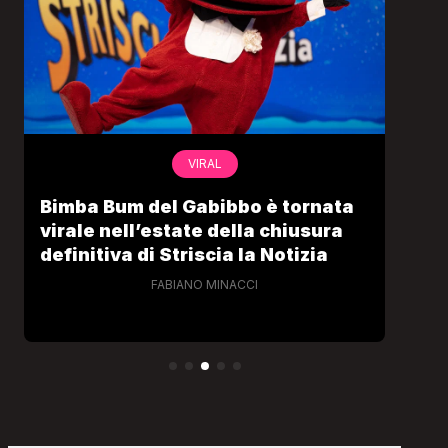
VIRAL
Bimba Bum del Gabibbo è tornata
Gab
virale nell’estate della chiusura
lo 
definitiva di Striscia la Notizia
Cec
FABIANO MINACCI