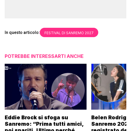
In questo articolo:
FESTIVAL DI SANREMO 2027
POTREBBE INTERESSARTI ANCHE
Eddie Brock si sfoga su
Belen Rodrigu
Sanremo: “Prima tutti amici,
Sanremo 2027
poi spariti. Ultimo perché
registrato dei