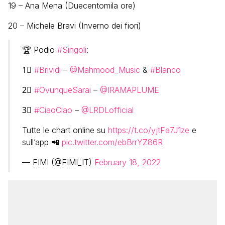
19 – Ana Mena (Duecentomila ore)
20 – Michele Bravi (Inverno dei fiori)
🏆 Podio
#Singoli
:
1⃣
#Brividi
–
@Mahmood_Music
&
#Blanco
2⃣
#OvunqueSarai
–
@IRAMAPLUME
3⃣
#CiaoCiao
–
@LRDLofficial
Tutte le chart online su
https://t.co/yjtFa7J1ze
e
sull’app 📲
pic.twitter.com/ebBrrYZ86R
— FIMI (@FIMI_IT)
February 18, 2022