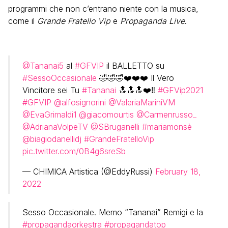
programmi che non c’entrano niente con la musica,
come il
Grande Fratello Vip
e
Propaganda Live
.
@Tananai5
al
#GFVIP
il BALLETTO su
#SessoOccasionale
🤣🤣🤣❤️❤️❤️ Il Vero
Vincitore sei Tu
#Tananai
🔝🔝🔝❤️‼️
#GFVip2021
#GFVIP
@alfosignorini
@ValeriaMariniVM
@EvaGrimaldi1
@giacomourtis
@Carmenrusso_
@AdrianaVolpeTV
@SBruganelli
#mariamonsè
@biagiodanellidj
#GrandeFratelloVip
pic.twitter.com/0B4g6sreSb
— CHIMICA Artistica (@EddyRussi)
February 18,
2022
Sesso Occasionale. Memo “Tananai” Remigi e la
#propagandaorkestra
#propagandatop