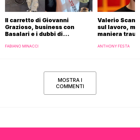
Il carretto di Giovanni
Valerio Scanu
Grazioso, business con
sul lavoro, ma
Basalari e i dubbi di
maniera trau
Parpiglia: “Ho contattato la
FABIANO MINACCI
ANTHONY FESTA
Ferrero”
MOSTRA I
COMMENTI