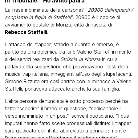
in Tribunale: “Ho avuto paura”
La frase incriminata della canzone? “
20900 delinquenti /
scop1amo la figlia di Staffelli
“. 20900 è il codice di
avviamento postale di Monza, città di nascita di
Rebecca Staffelli
.
L’attacco del trapper, stando a quanto è emerso, è
partito da una polemica tra lui e Valerio Staffelli in merito
a dei servizi realizzati da
Striscia la Notizia
in cui si
parlava della suggestione che provocavano i testi della
musica trap italiana, inneggianti all’uso degli stupefacenti.
Simone Rizzuto era così partito con le minacce a Valerio
Staffelli, poi aveva attaccato anche la sua famiglia.
L’altra persona denunciata è sotto processo perché ha
fatto “scoprire” il brano in questione, “dedicandole il
verso incriminato in un post”, scrive il quotidiano. “I due
imputati hanno fatto scelte processuali distinte: il trapper
sarà giudicato con il rito abbreviato a gennaio; mentre