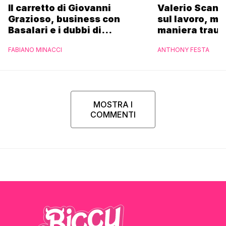
Il carretto di Giovanni
Valerio Scanu
Grazioso, business con
sul lavoro, ma
Basalari e i dubbi di
maniera trau
Parpiglia: “Ho contattato la
FABIANO MINACCI
ANTHONY FESTA
Ferrero”
MOSTRA I
COMMENTI