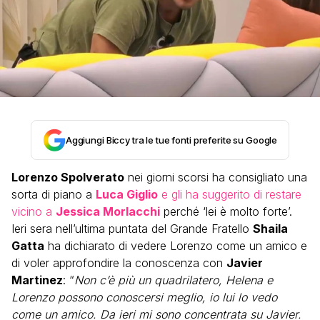
Aggiungi Biccy tra le tue fonti preferite su Google
Lorenzo Spolverato
nei giorni scorsi ha consigliato una
sorta di piano a
Luca Giglio
e gli ha suggerito di restare
vicino a
Jessica Morlacchi
perché ‘lei è molto forte’.
Ieri sera nell’ultima puntata del Grande Fratello
Shaila
Gatta
ha dichiarato di vedere Lorenzo come un amico e
di voler approfondire la conoscenza con
Javier
Martinez
: “
Non c’è più un quadrilatero, Helena e
Lorenzo possono conoscersi meglio, io lui lo vedo
come un amico. Da ieri mi sono concentrata su Javier.