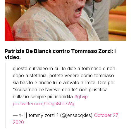
Patrizia De Blanck contro Tommaso Zorzi: i
video.
questo è il video in cui lo dice a tommaso e non
dopo a stefania, potete vedere come tommaso
sia basito e anche lui è arrivato a limite. Dire poi
“scusa non ce l’avevo con te” non giustifica
nulla! io sempre più inorridita
#gfvip
pic.twitter.com/TOg58hT7Wg
— ✨ || tommy zorzi ? (@jensacqkles)
October 27,
2020