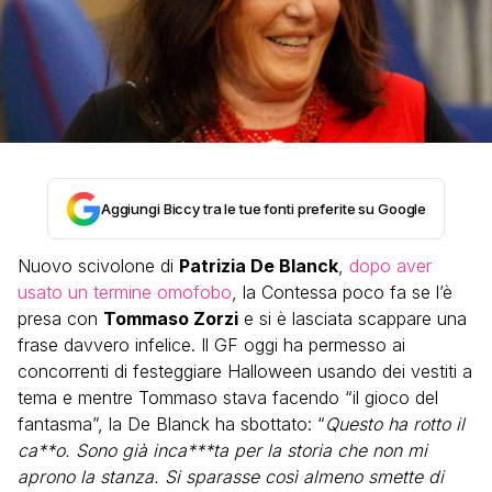
Aggiungi Biccy tra le tue fonti preferite su Google
Nuovo scivolone di
Patrizia De Blanck
,
dopo aver
usato un termine omofobo
, la Contessa poco fa se l’è
presa con
Tommaso Zorzi
e si è lasciata scappare una
frase davvero infelice. Il GF oggi ha permesso ai
concorrenti di festeggiare Halloween usando dei vestiti a
tema e mentre Tommaso stava facendo “il gioco del
fantasma”, la De Blanck ha sbottato: “
Questo ha rotto il
ca**o. Sono già inca***ta per la storia che non mi
aprono la stanza. Si sparasse così almeno smette di