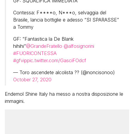
GF: SQUALIFICA IMMEDIATA
Contessa: F****o, N***o, selvaggia del
Brasile, lancia bottiglie e adesso “SI SPARASSE”
a Tommy
GF: “Fantastica la De Blank
hihihi”
@GrandeFratello
@alfosignorini
#FUORICONTESSA
#gfvip
pic.twitter.com/GasciFOdcf
— Toro ascendete alcolista ?️‍? (@noncisonoo)
October 27, 2020
Endemol Shine Italy ha messo a nostra disposizione le
immagini.