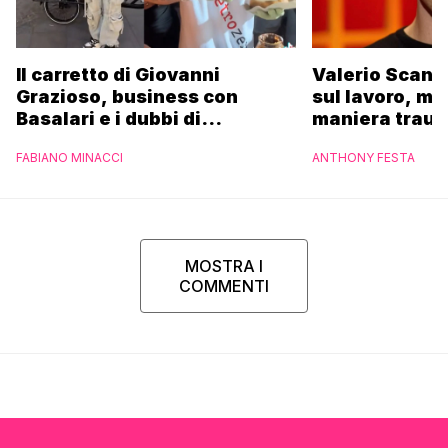
Il carretto di Giovanni
Valerio Scanu
Grazioso, business con
sul lavoro, ma
Basalari e i dubbi di
maniera trau
Parpiglia: “Ho contattato la
FABIANO MINACCI
ANTHONY FESTA
Ferrero”
MOSTRA I
COMMENTI