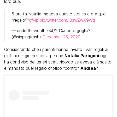
loro due.
6 ore fa Natalia metteva queste stories e ora quel
“regalo”
#gfvip
pic.twitter.com/l3swZwX9Wq
— undertheweather⛅️/20%con orgoglio?
(@sippingtrash)
December 25, 2020
Considerando che i parenti hanno inviato i vari regali ai
gieffini nei giorni scorsi, perché
Natalia Paragoni
oggi
ha condiviso dei teneri scatti ricordo se aveva già scelto
e mandato quel regalo criptico “contro”
Andrea
?