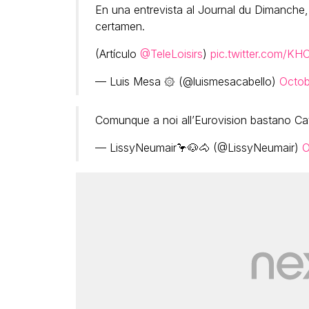
En una entrevista al Journal du Dimanche, 
certamen.
(Artículo
@TeleLoisirs
)
pic.twitter.com/K
— Luis Mesa ۞ (@luismesacabello)
Octob
Comunque a noi all’Eurovision bastano Cat
— LissyNeumair🦩🐶🐴 (@LissyNeumair)
O