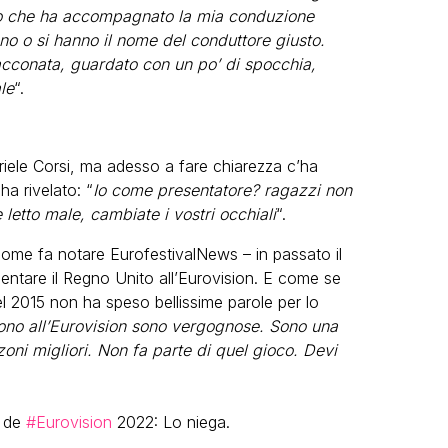
smo che ha accompagnato la mia conduzione
ano o si hanno il nome del conduttore giusto.
cconata, guardato con un po’ di spocchia,
le
“.
briele Corsi, ma adesso a fare chiarezza c’ha
ha rivelato: “
Io come presentatore? ragazzi non
letto male, cambiate i vostri occhiali
“.
 come fa notare EurofestivalNews – in passato il
sentare il Regno Unito all’Eurovision. E come se
nel 2015 non ha speso bellissime parole per lo
ono all’Eurovision sono vergognose. Sono una
ni migliori. Non fa parte di quel gioco. Devi
r de
#Eurovision
2022: Lo niega.