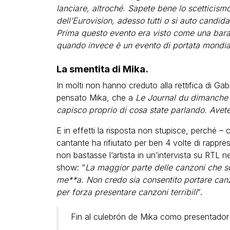
lanciare, altroché. Sapete bene lo scettici
dell’Eurovision, adesso tutti o si auto candid
Prima questo evento era visto come una bara
quando invece è un evento di portata mondia
La smentita di Mika.
In molti non hanno creduto alla rettifica di Ga
pensato Mika, che a
Le Journal du dimanche
capisco proprio di cosa state parlando. Avete 
E in effetti la risposta non stupisce, perché –
cantante ha rifiutato per ben 4 volte di rappre
non bastasse l’artista in un’intervista su RTL 
show: “
La maggior parte delle canzoni che s
me**a. Non credo sia consentito portare canzo
per forza presentare canzoni terribili
“.
Fin al culebrón de Mika como presentado