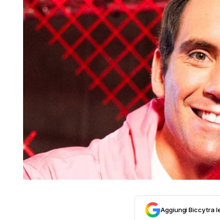
Aggiungi Biccy tra l