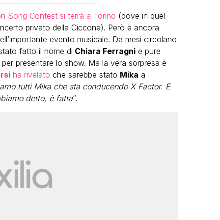
on Song Contest si terrà a Torino
(dove in quel
oncerto privato della Ciccone). Però è ancora
ell’importante evento musicale. Da mesi circolano
tato fatto il nome di
Chiara Ferragni
e pure
a per presentare lo show. Ma la vera sorpresa è
rsi
ha rivelato
che sarebbe stato
Mika
a
LGBT
iamo tutti Mika che sta conducendo X Factor. E
biamo detto, è fatta
“.
Bambola Star, la festa di
compleanno con tutte le grandi
dive compie 15 anni: il video
completo
FABIANO MINACCI