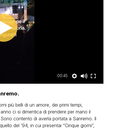
00:45
Sanremo.
ni più belli di un amore, dei primi tempi,
nno ci si dimentica di prendere per mano il
Sono contento di averla portata a Sanremo. Il
ello del ’94, in cui presentai “Cinque giorni”,