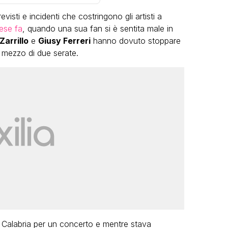
isti e incidenti che costringono gli artisti a
ese fa
, quando una sua fan si è sentita male in
Zarrillo
e
Giusy Ferreri
hanno dovuto stoppare
l mezzo di due serate.
LGBT
Bambola Star, la festa di
compleanno con tutte le grandi
dive compie 15 anni: il video
completo
FABIANO MINACCI
in Calabria per un concerto e mentre stava