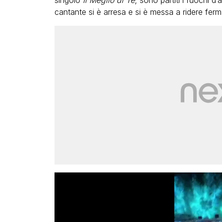
singolo
Il Meglio di Te
, sono partiti i fuochi d’
cantante si è arresa e si è messa a ridere fer