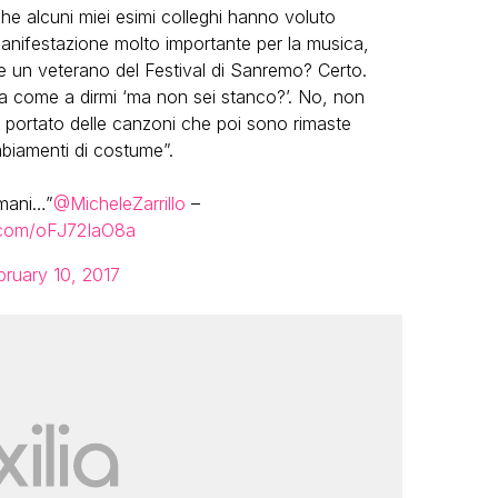
he alcuni miei esimi colleghi hanno voluto
anifestazione molto importante per la musica,
ere un veterano del Festival di Sanremo? Certo.
a come a dirmi ‘ma non sei stanco?’. No, non
 portato delle canzoni che poi sono rimaste
biamenti di costume”.
imani…”
@MicheleZarrillo
–
r.com/oFJ72IaO8a
bruary 10, 2017