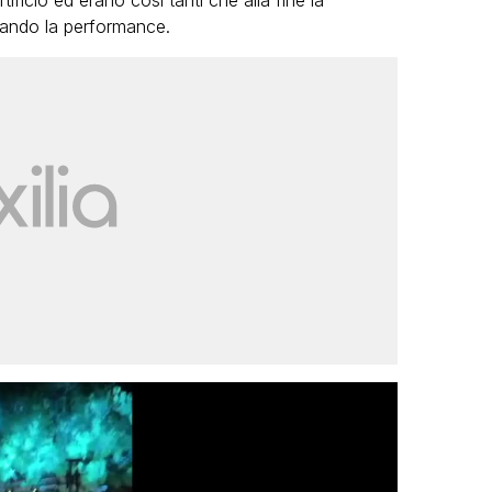
artificio ed erano così tanti che alla fine la
mando la performance.