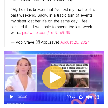
“My heart is broken that I’ve lost my mother this
past weekend. Sadly, in a tragic turn of events,
my sister lost her life on the same day. I feel
blessed that I was able to spend the last week
with…
pic.twitter.com/TePUaV96lU
— Pop Crave (@PopCrave)
August 26, 2024
00:00
00:44