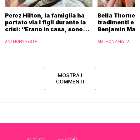
Perez Hilton, la famiglia ha
Bella Thorne s
portato via i figli durante la
tradimenti e l
crisi: “Erano in casa, sono
Benjamin Masc
fuggiti per proteggere i
replica
ANTHONY FESTA
ANTHONY FESTA
bambini”
MOSTRA I
COMMENTI