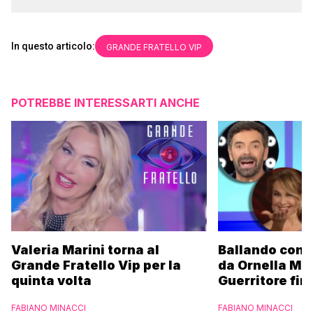
In questo articolo:
GRANDE FRATELLO VIP
POTREBBE INTERESSARTI ANCHE
Valeria Marini torna al
Ballando con l
Grande Fratello Vip per la
da Ornella Mu
quinta volta
Guerritore fino
Francesca Fial
FABIANO MINACCI
FABIANO MINACCI
l’esclusiva di