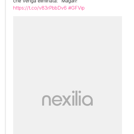
che venga eliminata: “Magari!”
https://t.co/v83rPbbDv6
#GFVip