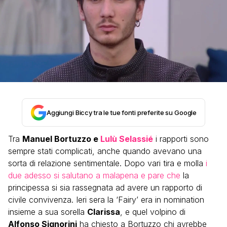
Aggiungi Biccy tra le tue fonti preferite su Google
Tra
Manuel Bortuzzo e
Lulù Selassié
i rapporti sono
sempre stati complicati, anche quando avevano una
sorta di relazione sentimentale. Dopo vari tira e molla
i
due adesso si salutano a malapena e pare che
la
principessa si sia rassegnata ad avere un rapporto di
civile convivenza. Ieri sera la ‘Fairy’ era in nomination
insieme a sua sorella
Clarissa
, e quel volpino di
Alfonso Signorini
ha chiesto a Bortuzzo chi avrebbe