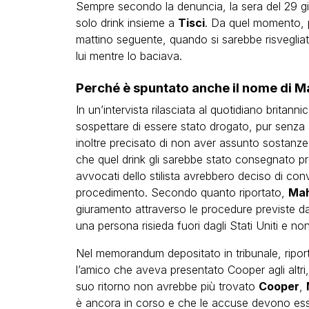
Sempre secondo la denuncia, la sera del 29 
solo drink insieme a
Tisci
. Da quel momento, pe
mattino seguente, quando si sarebbe risvegliato 
lui mentre lo baciava.
Perché è spuntato anche il nome di 
In un’intervista rilasciata al quotidiano britanni
sospettare di essere stato drogato, pur senza 
inoltre precisato di non aver assunto sostanz
che quel drink gli sarebbe stato consegnato p
avvocati dello stilista avrebbero deciso di co
procedimento. Secondo quanto riportato,
Ma
giuramento attraverso le procedure previste dall
una persona risieda fuori dagli Stati Uniti e 
Nel memorandum depositato in tribunale, ripo
l’amico che aveva presentato Cooper agli altri, 
suo ritorno non avrebbe più trovato
Cooper
,
è ancora in corso e che le accuse devono esser