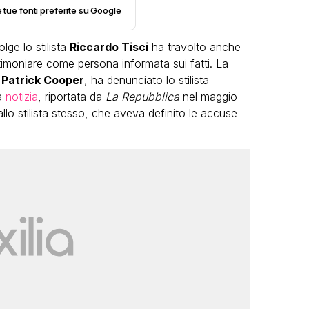
e tue fonti preferite su Google
lge lo stilista
Riccardo Tisci
ha travolto anche
imoniare come persona informata sui fatti. La
,
Patrick Cooper
, ha denunciato lo stilista
a
notizia
, riportata da
La Repubblica
nel maggio
llo stilista stesso, che aveva definito le accuse
LGBT
Bambola Star, la festa di
compleanno con tutte le grandi
dive compie 15 anni: il video
completo
FABIANO MINACCI