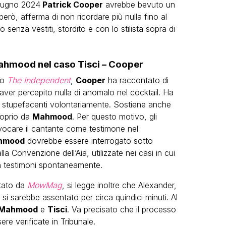
giugno 2024
Patrick Cooper
avrebbe bevuto un
rò, afferma di non ricordare più nulla fino al
senza vestiti, stordito e con lo stilista sopra di
Mahmood nel caso Tisci – Cooper
co
The Independent
,
Cooper
ha raccontato di
aver percepito nulla di anomalo nel cocktail. Ha
e stupefacenti volontariamente. Sostiene anche
roprio da
Mahmood
. Per questo motivo, gli
nvocare il cantante come testimone nel
hmood
dovrebbe essere interrogato sotto
a Convenzione dell’Aia, utilizzate nei casi in cui
non testimoni spontaneamente.
rtato da
MowMag
, si legge inoltre che Alexander,
si sarebbe assentato per circa quindici minuti. Al
Mahmood
e
Tisci
. Va precisato che il processo
e verificate in Tribunale.