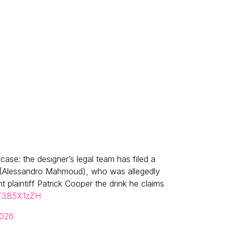
case: the designer’s legal team has filed a
 (Alessandro Mahmoud), who was allegedly
t plaintiff Patrick Cooper the drink he claims
0T3B5X1zZH
2026