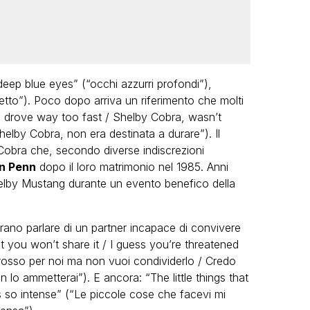
eep blue eyes” (“occhi azzurri profondi”),
fetto”). Poco dopo arriva un riferimento che molti
 drove way too fast / Shelby Cobra, wasn’t
elby Cobra, non era destinata a durare”). Il
 Cobra che, secondo diverse indiscrezioni
n Penn
dopo il loro matrimonio nel 1985. Anni
helby Mustang durante un evento benefico della
rano parlare di un partner incapace di convivere
t you won’t share it / I guess you’re threatened
 rosso per noi ma non vuoi condividerlo / Credo
lo ammetterai”). E ancora: “The little things that
 so intense” (“Le piccole cose che facevi mi