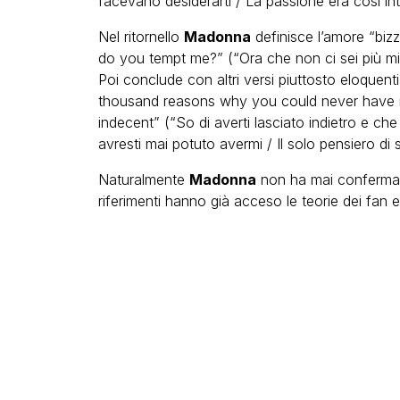
facevano desiderarti / La passione era così in
Nel ritornello
Madonna
definisce l’amore “biz
do you tempt me?” (“Ora che non ci sei più mi 
Poi conclude con altri versi piuttosto eloquent
thousand reasons why you could never have m
indecent” (“So di averti lasciato indietro e che
avresti mai potuto avermi / Il solo pensiero di
Naturalmente
Madonna
non ha mai confermat
riferimenti hanno già acceso le teorie dei fan 