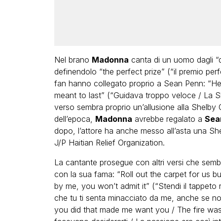
Nel brano
Madonna
canta di un uomo dagli “d
definendolo “the perfect prize” (“il premio per
fan hanno collegato proprio a Sean Penn: “He
meant to last” (“Guidava troppo veloce / La Sh
verso sembra proprio un’allusione alla Shelby
dell’epoca,
Madonna
avrebbe regalato a
Sea
dopo, l’attore ha anche messo all’asta una S
J/P Haitian Relief Organization.
La cantante prosegue con altri versi che semb
con la sua fama: “Roll out the carpet for us bu
by me, you won’t admit it” (“Stendi il tappeto
che tu ti senta minacciato da me, anche se non 
you did that made me want you / The fire was