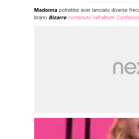
Madonna
potrebbe aver lanciato diverse frec
brano
Bizarre
contenuto nell’album
Confession
LG
Bambola Star, la f
compleanno con tu
dive compie 15 ann
completo
FABIANO 