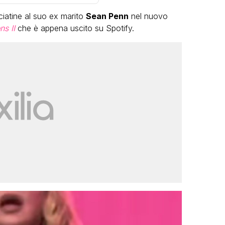
ciatine al suo ex marito
Sean Penn
nel nuovo
s II
che è appena uscito su Spotify.
VIRAL
BT
Camilla Milanesi lascia t
esta di
“Addio cike mie, siete st
tte le grandi
grande famiglia per me”
i: il video
FABIANO MINACCI
MINACCI