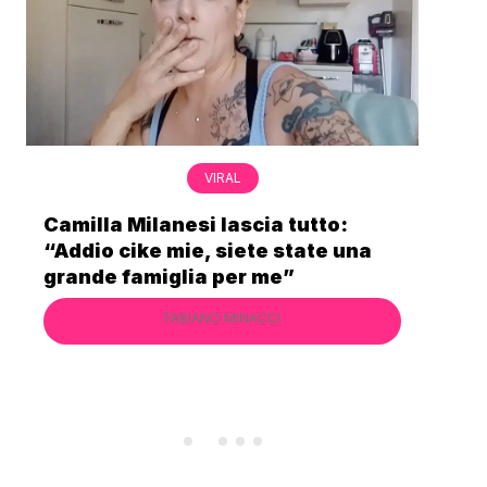
VIRAL
utto:
Bimba Bum del Gabibbo è tornat
ate una
virale nell’estate della chiusura
definitiva di Striscia la Notizia
FABIANO MINACCI