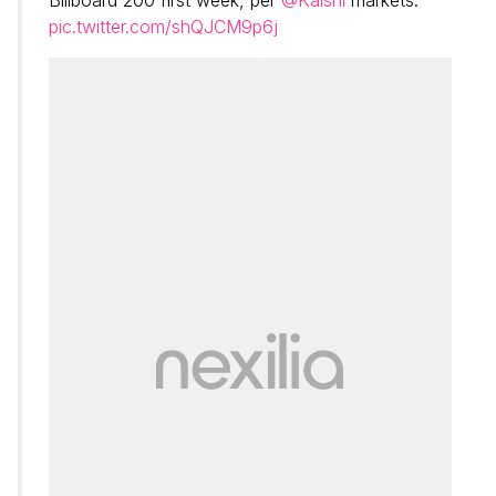
Billboard 200 first week, per
@Kalshi
markets.
pic.twitter.com/shQJCM9p6j