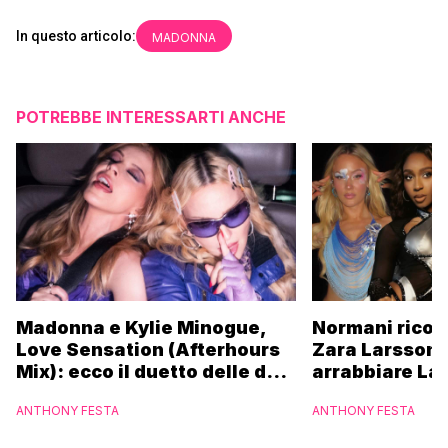
In questo articolo:
MADONNA
POTREBBE INTERESSARTI ANCHE
Madonna e Kylie Minogue,
Normani ricor
Love Sensation (Afterhours
Zara Larsson 
Mix): ecco il duetto delle due
arrabbiare La
icone pop
ANTHONY FESTA
ANTHONY FESTA