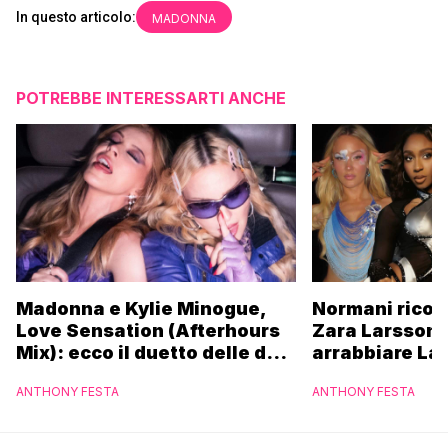
In questo articolo:
MADONNA
POTREBBE INTERESSARTI ANCHE
Madonna e Kylie Minogue,
Normani ricor
Love Sensation (Afterhours
Zara Larsson 
Mix): ecco il duetto delle due
arrabbiare La
icone pop
ANTHONY FESTA
ANTHONY FESTA