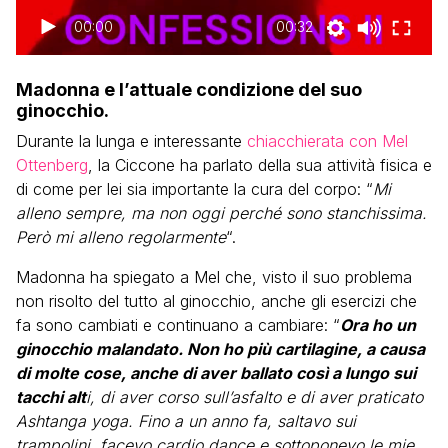
00:00
00:32
Madonna e l’attuale condizione del suo
ginocchio.
Durante la lunga e interessante
chiacchierata con Mel
Ottenberg
, la Ciccone ha parlato della sua attività fisica e
di come per lei sia importante la cura del corpo: “
Mi
alleno sempre, ma non oggi perché sono stanchissima.
Però mi alleno regolarmente
“.
Madonna ha spiegato a Mel che, visto il suo problema
non risolto del tutto al ginocchio, anche gli esercizi che
fa sono cambiati e continuano a cambiare: “
Ora ho un
ginocchio malandato. Non ho più cartilagine, a causa
di molte cose, anche di aver ballato così a lungo sui
tacchi alt
i, di aver corso sull’asfalto e di aver praticato
Ashtanga yoga. Fino a un anno fa, saltavo sui
trampolini, facevo cardio dance e sottoponevo le mie