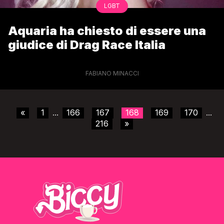
LGBT
Aquaria ha chiesto di essere una
giudice di Drag Race Italia
FABIANO MINACCI
«
1
166
167
168
169
170
...
...
216
»