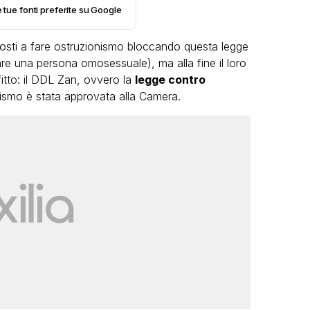
e tue fonti preferite su Google
i costi a fare ostruzionismo bloccando questa legge
are una persona omosessuale), ma alla fine il loro
fitto: il DDL Zan, ovvero la
legge contro
ilismo è stata approvata alla Camera.
VIRAL
Camilla Milanesi lascia tutto:
“Addio cike mie, siete state una
grande famiglia per me”
FABIANO MINACCI