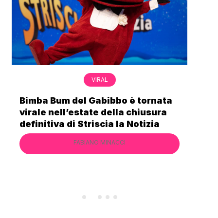
VIRAL
Bimba Bum del Gabibbo è tornata
Gab
virale nell’estate della chiusura
lo 
definitiva di Striscia la Notizia
Cec
FABIANO MINACCI