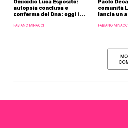
Omicidio Luca Esposito:
Paolo Decar
autopsia conclusa e
comunità L
conferma del Dna: oggi i
lancia un 
funerali
FABIANO MINACCI
FABIANO MINACC
MO
CO