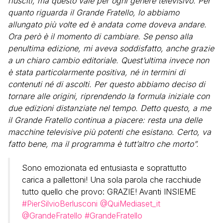
riusciti, ma questo vale per ogni genere televisivo. Per
quanto riguarda il Grande Fratello, lo abbiamo
allungato più volte ed è andata come doveva andare.
Ora però è il momento di cambiare. Se penso alla
penultima edizione, mi aveva soddisfatto, anche grazie
a un chiaro cambio editoriale. Quest’ultima invece non
è stata particolarmente positiva, né in termini di
contenuti né di ascolti. Per questo abbiamo deciso di
tornare alle origini, riprendendo la formula iniziale con
due edizioni distanziate nel tempo. Detto questo, a me
il Grande Fratello continua a piacere: resta una delle
macchine televisive più potenti che esistano. Certo, va
fatto bene, ma il programma è tutt’altro che morto”.
Sono emozionata ed entusiasta e soprattutto
carica a pallettoni! Una sola parola che racchiude
tutto quello che provo: GRAZIE! Avanti INSIEME
#PierSilvioBerlusconi
@QuiMediaset_it
@GrandeFratello
#GrandeFratello