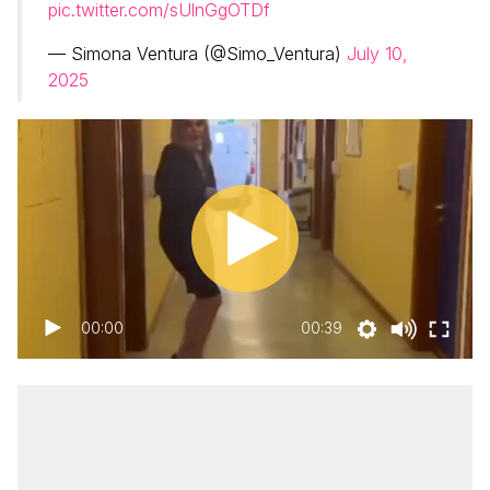
pic.twitter.com/sUlnGgOTDf
— Simona Ventura (@Simo_Ventura)
July 10,
2025
00:00
00:39