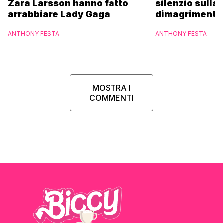
Zara Larsson hanno fatto
silenzio sulla
arrabbiare Lady Gaga
dimagrimento 
pausa: “Tutti
ANTHONY FESTA
ANTHONY FESTA
di fermarsi”
MOSTRA I
COMMENTI