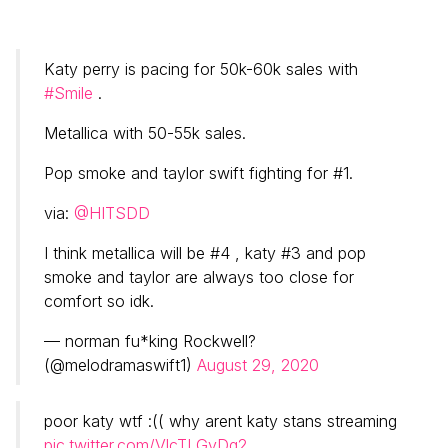
Katy perry is pacing for 50k-60k sales with
#Smile
.
Metallica with 50-55k sales.
Pop smoke and taylor swift fighting for #1.
via:
@HITSDD
I think metallica will be #4 , katy #3 and pop
smoke and taylor are always too close for
comfort so idk.
— norman fu*king Rockwell?
(@melodramaswift1)
August 29, 2020
poor katy wtf :(( why arent katy stans streaming
pic.twitter.com/VlcTLGvDq2