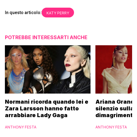
In questo articolo:
KATY PERRY
POTREBBE INTERESSARTI ANCHE
Normani ricorda quando lei e
Ariana Grande
Zara Larsson hanno fatto
silenzio sulla
arrabbiare Lady Gaga
dimagrimento 
pausa: “Tutti
ANTHONY FESTA
ANTHONY FESTA
di fermarsi”