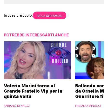
In questo articolo:
ISOLA DEI FAMOSI
POTREBBE INTERESSARTI ANCHE
Valeria Marini torna al
Ballando con l
Grande Fratello Vip per la
da Ornella Mu
quinta volta
Guerritore fino
Francesca Fial
FABIANO MINACCI
FABIANO MINACCI
l’esclusiva di