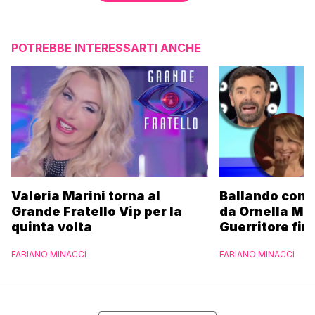
POTREBBE INTERESSARTI ANCHE
Valeria Marini torna al
Ballando con l
Grande Fratello Vip per la
da Ornella Mu
quinta volta
Guerritore fino
Francesca Fial
FABIANO MINACCI
FABIANO MINACCI
l’esclusiva di
Parpiglia