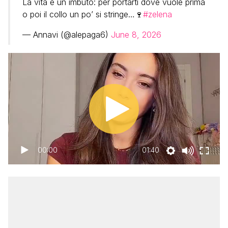
La vita è un imbuto: per portarti dove vuole prima
o poi il collo un po’ si stringe…🍷
#zelena
— Annavi (@alepaga6)
June 8, 2026
00:00
01:40