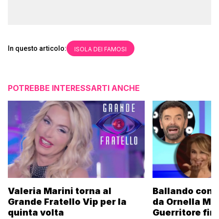
In questo articolo:
ISOLA DEI FAMOSI
POTREBBE INTERESSARTI ANCHE
Valeria Marini torna al
Ballando con l
Grande Fratello Vip per la
da Ornella Mu
quinta volta
Guerritore fino