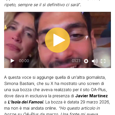
ripeto, sempre se il sì definitivo ci sarà
“.
00:00
01:23
A questa voce si aggiunge quella di un’altra giornalista,
Simona Bastiani, che su X ha mostrato uno screen di
una sua bozza che aveva realizzato per il sito OA-Plus,
dove dava in esclusiva la presenza di
Javier Martinez
a
L’Isola dei Famosi
. La bozza è datata 29 marzo 2026,
ma non è mai andata online.
“Ho questo articolo in
bozze su OA-Plus da marzo. Una fonte mi aveva