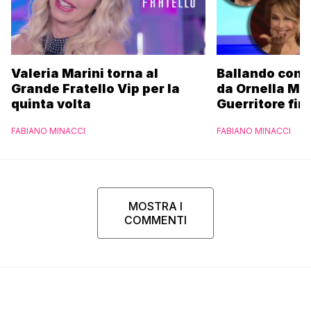
Valeria Marini torna al
Ballando con l
Grande Fratello Vip per la
da Ornella Mu
quinta volta
Guerritore fino
Francesca Fial
FABIANO MINACCI
FABIANO MINACCI
l’esclusiva di
Parpiglia
MOSTRA I
COMMENTI