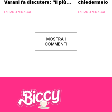
Varani fa discutere: “Il più
chiedermelo”
brutto mai visto in vita mia”
FABIANO MINACCI
FABIANO MINACCI
MOSTRA I
COMMENTI