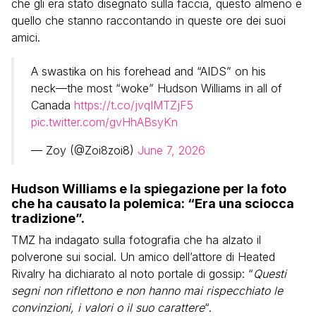
che gli era stato disegnato sulla faccia, questo almeno è
quello che stanno raccontando in queste ore dei suoi
amici.
A swastika on his forehead and “AIDS” on his
neck—the most “woke” Hudson Williams in all of
Canada
https://t.co/jvqIMTZjF5
pic.twitter.com/gvHhABsyKn
— Zoy (@Zoi8zoi8)
June 7, 2026
Hudson Williams e la spiegazione per la foto
che ha causato la polemica: “Era una sciocca
tradizione”.
TMZ ha indagato sulla fotografia che ha alzato il
polverone sui social. Un amico dell’attore di Heated
Rivalry ha dichiarato al noto portale di gossip: “
Questi
segni non riflettono e non hanno mai rispecchiato le
convinzioni, i valori o il suo carattere
“.