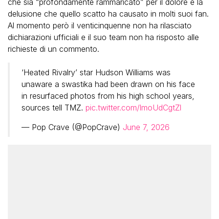
che sia “profondamente rammaricato” per il dolore e la
delusione che quello scatto ha causato in molti suoi fan.
Al momento però il venticinquenne non ha rilasciato
dichiarazioni ufficiali e il suo team non ha risposto alle
richieste di un commento.
‘Heated Rivalry’ star Hudson Williams was
unaware a swastika had been drawn on his face
in resurfaced photos from his high school years,
sources tell TMZ.
pic.twitter.com/lmoUdCgtZl
— Pop Crave (@PopCrave)
June 7, 2026