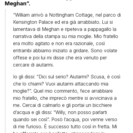
Meghan”.
“William arrivò a Nottingham Cottage, nel parco di
Kensington Palace ed era già arrabbiato. Lui si
lamentava di Meghan e ripeteva a pappagallo la
narrativa della stampa su mia moglie. Mio fratello
era molto agitato e non era razionale, così
entrambi abbiamo iniziato a gridare. Sono volate
offese e poi lui mi disse che era venuto per
cercare di aiutarmi.
Io gli dissi: “Dici sul serio? Aiutarmi? Scusa, è così
che lo chiami? Vuoi aiutarmi attaccando mia
moglie?”. Quel mio commento, fece arrabbiare
mio fratello, che imprecò mentre si avvicinava a
me. Cercai di calmarlo e gli portai un bicchiere
d’acqua e gli dissi: “Willy, non posso parlarti
quando sei così”. Posò l’acqua, poi venne verso
di me furioso. È successo tutto così in fretta. Mi