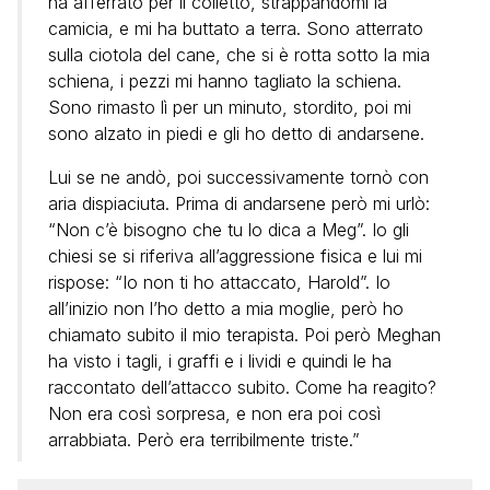
ha afferrato per il colletto, strappandomi la
camicia, e mi ha buttato a terra. Sono atterrato
sulla ciotola del cane, che si è rotta sotto la mia
schiena, i pezzi mi hanno tagliato la schiena.
Sono rimasto lì per un minuto, stordito, poi mi
sono alzato in piedi e gli ho detto di andarsene.
Lui se ne andò, poi successivamente tornò con
aria dispiaciuta. Prima di andarsene però mi urlò:
“Non c’è bisogno che tu lo dica a Meg”. Io gli
chiesi se si riferiva all’aggressione fisica e lui mi
rispose: “Io non ti ho attaccato, Harold”. Io
all’inizio non l’ho detto a mia moglie, però ho
chiamato subito il mio terapista. Poi però Meghan
ha visto i tagli, i graffi e i lividi e quindi le ha
raccontato dell’attacco subito. Come ha reagito?
Non era così sorpresa, e non era poi così
arrabbiata. Però era terribilmente triste.”