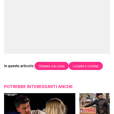
In questo articolo:
GEMMA GALGANI
UOMINI E DONNE
POTREBBE INTERESSARTI ANCHE