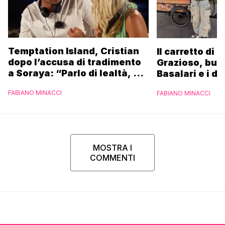
Temptation Island, Cristian
Il carretto di 
dopo l’accusa di tradimento
Grazioso, bus
a Soraya: “Parlo di lealtà, ma
Basalari e i du
ho tradito”
Parpiglia: “Ho
FABIANO MINACCI
FABIANO MINACCI
Ferrero”
MOSTRA I
COMMENTI