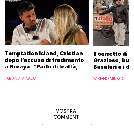
Temptation Island, Cristian
Il carretto di 
dopo l’accusa di tradimento
Grazioso, bus
a Soraya: “Parlo di lealtà, ma
Basalari e i du
ho tradito”
Parpiglia: “Ho
FABIANO MINACCI
FABIANO MINACCI
Ferrero”
MOSTRA I
COMMENTI