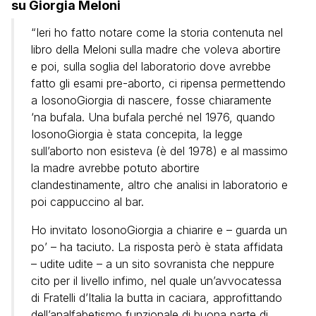
su Giorgia Meloni
“Ieri ho fatto notare come la storia contenuta nel
libro della Meloni sulla madre che voleva abortire
e poi, sulla soglia del laboratorio dove avrebbe
fatto gli esami pre-aborto, ci ripensa permettendo
a IosonoGiorgia di nascere, fosse chiaramente
‘na bufala. Una bufala perché nel 1976, quando
IosonoGiorgia è stata concepita, la legge
sull’aborto non esisteva (è del 1978) e al massimo
la madre avrebbe potuto abortire
clandestinamente, altro che analisi in laboratorio e
poi cappuccino al bar.
Ho invitato IosonoGiorgia a chiarire e – guarda un
po’ – ha taciuto. La risposta però è stata affidata
– udite udite – a un sito sovranista che neppure
cito per il livello infimo, nel quale un’avvocatessa
di Fratelli d’Italia la butta in caciara, approfittando
dell’analfabetismo funzionale di buona parte di