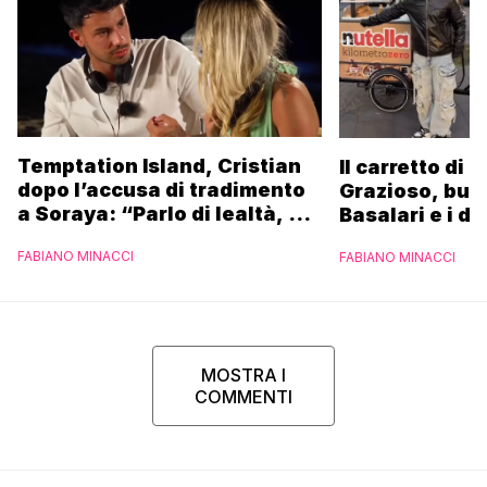
Temptation Island, Cristian
Il carretto di 
dopo l’accusa di tradimento
Grazioso, bus
a Soraya: “Parlo di lealtà, ma
Basalari e i du
ho tradito”
Parpiglia: “Ho
FABIANO MINACCI
FABIANO MINACCI
Ferrero”
MOSTRA I
COMMENTI