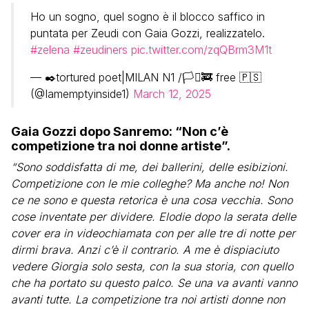
Ho un sogno, quel sogno è il blocco saffico in
puntata per Zeudi con Gaia Gozzi, realizzatelo.
#zelena
#zeudiners
pic.twitter.com/zqQBrm3M1t
— ✒️tortured poet|MILAN N1 /🏳️‍⚧️🚒 free 🇵🇸
(@Iamemptyinside1)
March 12, 2025
Gaia Gozzi dopo Sanremo: “Non c’è
competizione tra noi donne artiste”.
“Sono soddisfatta di me, dei ballerini, delle esibizioni.
Competizione con le mie colleghe? Ma anche no! Non
ce ne sono e questa retorica è una cosa vecchia. Sono
cose inventate per dividere. Elodie dopo la serata delle
cover era in videochiamata con per alle tre di notte per
dirmi brava. Anzi c’è il contrario. A me è dispiaciuto
vedere Giorgia solo sesta, con la sua storia, con quello
che ha portato su questo palco. Se una va avanti vanno
avanti tutte. La competizione tra noi artisti donne non