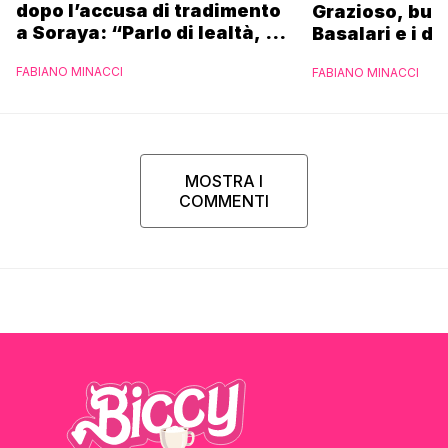
dopo l’accusa di tradimento
Grazioso, bus
a Soraya: “Parlo di lealtà, ma
Basalari e i du
ho tradito”
Parpiglia: “Ho
FABIANO MINACCI
FABIANO MINACCI
Ferrero”
MOSTRA I
COMMENTI