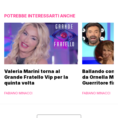
POTREBBE INTERESSARTI ANCHE
Valeria Marini torna al
Ballando con l
Grande Fratello Vip per la
da Ornella Mu
quinta volta
Guerritore fino
Francesca Fial
FABIANO MINACCI
FABIANO MINACCI
l’esclusiva di
Parpiglia