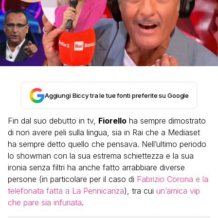
Aggiungi Biccy tra le tue fonti preferite su Google
Fin dal suo debutto in tv,
Fiorello
ha sempre dimostrato
di non avere peli sulla lingua, sia in Rai che a Mediaset
ha sempre detto quello che pensava. Nell’ultimo periodo
lo showman con la sua estrema schiettezza e la sua
ironia senza filtri ha anche fatto arrabbiare diverse
persone (in particolare per il caso di
Fabrizio Corona e la
telefonata fatta a La Pennicanza
), tra cui
un’amica vip
che pare sia infuriata
.