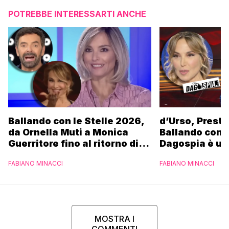
POTREBBE INTERESSARTI ANCHE
Ballando con le Stelle 2026,
d’Urso, Presta
da Ornella Muti a Monica
Ballando con l
Guerritore fino al ritorno di
Dagospia è un
Francesca Fialdini:
contro Medias
FABIANO MINACCI
FABIANO MINACCI
l’esclusiva di Gabriele
Parpiglia
MOSTRA I