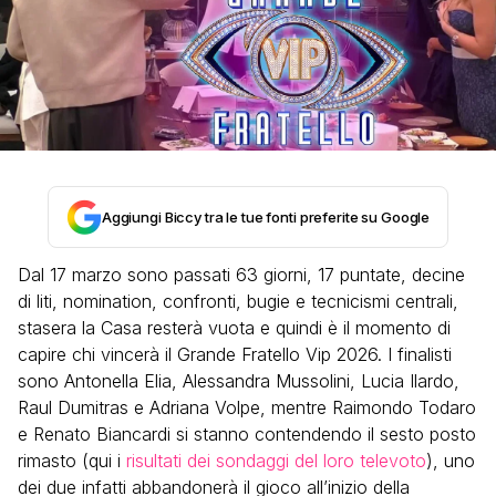
Aggiungi Biccy tra le tue fonti preferite su Google
Dal 17 marzo sono passati 63 giorni, 17 puntate, decine
di liti, nomination, confronti, bugie e tecnicismi centrali,
stasera la Casa resterà vuota e quindi è il momento di
capire chi vincerà il Grande Fratello Vip 2026. I finalisti
sono Antonella Elia, Alessandra Mussolini, Lucia Ilardo,
Raul Dumitras e Adriana Volpe, mentre Raimondo Todaro
e Renato Biancardi si stanno contendendo il sesto posto
rimasto (qui i
risultati dei sondaggi del loro televoto
), uno
dei due infatti abbandonerà il gioco all’inizio della