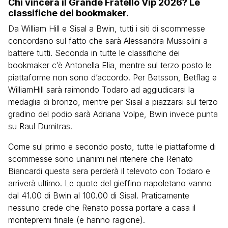
Chi vincerà il Grande Fratello Vip 2026? Le
classifiche dei bookmaker.
Da William Hill e Sisal a Bwin, tutti i siti di scommesse
concordano sul fatto che sarà Alessandra Mussolini a
battere tutti. Seconda in tutte le classifiche dei
bookmaker c’è Antonella Elia, mentre sul terzo posto le
piattaforme non sono d’accordo. Per Betsson, Betflag e
WilliamHill sarà raimondo Todaro ad aggiudicarsi la
medaglia di bronzo, mentre per Sisal a piazzarsi sul terzo
gradino del podio sarà Adriana Volpe, Bwin invece punta
su Raul Dumitras.
Come sul primo e secondo posto, tutte le piattaforme di
scommesse sono unanimi nel ritenere che Renato
Biancardi questa sera perderà il televoto con Todaro e
arriverà ultimo. Le quote del gieffino napoletano vanno
dal 41.00 di Bwin al 100.00 di Sisal. Praticamente
nessuno crede che Renato possa portare a casa il
montepremi finale (e hanno ragione).