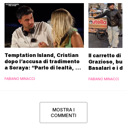
Temptation Island, Cristian
Il carretto di 
dopo l’accusa di tradimento
Grazioso, bus
a Soraya: “Parlo di lealtà, ma
Basalari e i du
ho tradito”
Parpiglia: “Ho
FABIANO MINACCI
FABIANO MINACCI
Ferrero”
MOSTRA I
COMMENTI