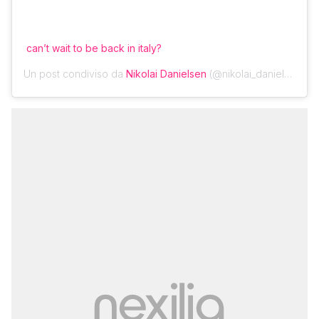
can’t wait to be back in italy?
Un post condiviso da
Nikolai Danielsen
(@nikolai_danielsen) in data: