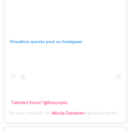
Visualizza questo post su Instagram
Talented friend ?@thesceptic
Un post condiviso da
Nikolai Danielsen
(@nikolai_danielsen) in data: