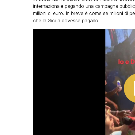
internazionale pagando una campagna pubblici
milioni di euro. In breve è come se milioni di 
che la Sicilia dovesse pagarlo.