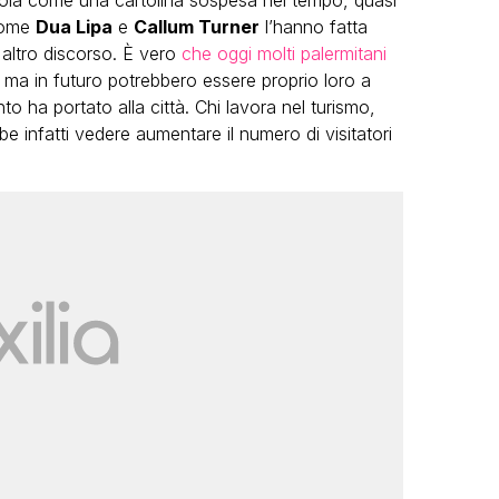
’isola come una cartolina sospesa nel tempo, quasi
 come
Dua Lipa
e
Callum Turner
l’hanno fatta
 altro discorso. È vero
che oggi molti palermitani
, ma in futuro potrebbero essere proprio loro a
nto ha portato alla città. Chi lavora nel turismo,
bbe infatti vedere aumentare il numero di visitatori