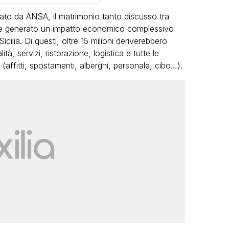
ato da ANSA, il matrimonio tanto discusso tra
 generato un impatto economico complessivo
Sicilia. Di questi, oltre 15 milioni deriverebbero
ità, servizi, ristorazione, logistica e tutte le
 (affitti, spostamenti, alberghi, personale, cibo…).
LGBT
Bambola Star, la festa di
compleanno con tutte le grandi
dive compie 15 anni: il video
completo
FABIANO MINACCI