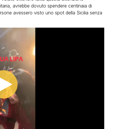
taria, avrebbe dovuto spendere centinaia di
persone avessero visto uno spot della Sicilia senza