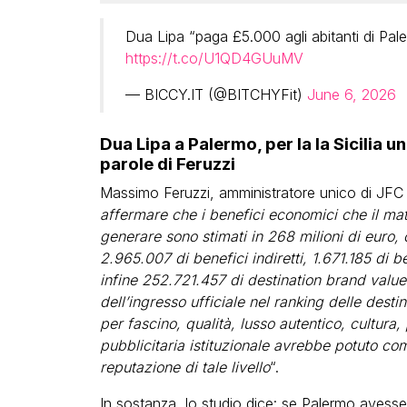
Dua Lipa “paga £5.000 agli abitanti di Pal
https://t.co/U1QD4GUuMV
— BICCY.IT (@BITCHYFit)
June 6, 2026
Dua Lipa a Palermo, per la la Sicilia u
parole di Feruzzi
Massimo Feruzzi, amministratore unico di JFC 
affermare che i benefici economici che il ma
generare sono stimati in 268 milioni di euro, co
2.965.007 di benefici indiretti, 1.671.185 di be
infine 252.721.457 di destination brand value. 
dell’ingresso ufficiale nel ranking delle dest
per fascino, qualità, lusso autentico, cultur
pubblicitaria istituzionale avrebbe potuto co
reputazione di tale livello
“.
In sostanza, lo studio dice: se Palermo avesse