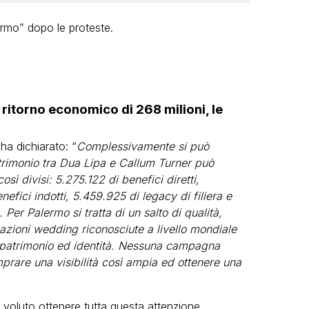
ermo” dopo le proteste.
n ritorno economico di 268 milioni, le
ha dichiarato: “
Complessivamente si può
trimonio tra Dua Lipa e Callum Turner può
sì divisi: 5.275.122 di benefici diretti,
nefici indotti, 5.459.925 di legacy di filiera e
Per Palermo si tratta di un salto di qualità,
inazioni wedding riconosciute a livello mondiale
a, patrimonio ed identità. Nessuna campagna
mprare una visibilità così ampia ed ottenere una
 voluto ottenere tutta questa attenzione