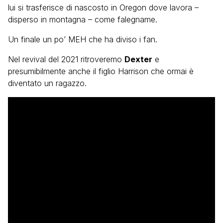
lui si trasferisce di nascosto in Oregon dove lavora –
disperso in montagna – come falegname.
Un finale un po’ MEH che ha diviso i fan.
Nel revival del 2021 ritroveremo
Dexter
e
presumibilmente anche il figlio Harrison che ormai è
diventato un ragazzo.