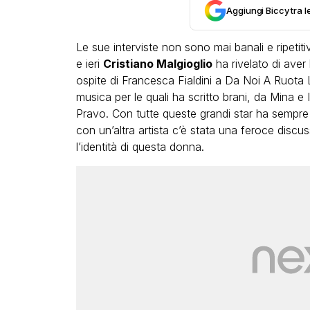
Aggiungi Biccy tra l
Le sue interviste non sono mai banali e ripetit
e ieri
Cristiano Malgioglio
ha rivelato di aver
ospite di Francesca Fialdini a Da Noi A Ruota L
musica per le quali ha scritto brani, da Mina e 
Pravo. Con tutte queste grandi star ha sempre
LGBT
con un’altra artista c’è stata una feroce discu
Bambola Star, la festa di
l’identità di questa donna.
compleanno con tutte le gr
dive compie 15 anni: il video
completo
FABIANO MINACCI