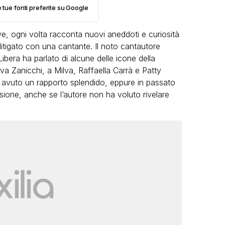
e tue fonti preferite su Google
ive, ogni volta racconta nuovi aneddoti e curiosità
 litigato con una cantante. Il noto cantautore
ibera ha parlato di alcune delle icone della
Iva Zanicchi, a Milva, Raffaella Carrà e Patty
 avuto un rapporto splendido, eppure in passato
VIRAL
ssione, anche se l’autore non ha voluto rivelare
Camilla Milanesi lascia tutto:
“Addio cike mie, siete state una
andi
grande famiglia per me”
FABIANO MINACCI