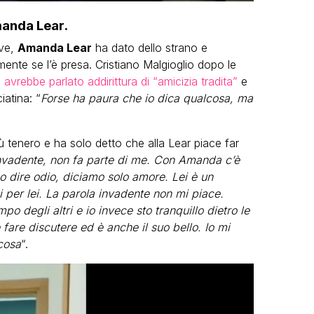
Amanda Lear.
lve,
Amanda Lear
ha dato dello strano e
mente se l’è presa. Cristiano Malgioglio dopo le
e
avrebbe parlato addirittura di “amicizia tradita”
e
atina: “
Forse ha paura che io dica qualcosa, ma
più tenero e ha solo detto che alla Lear piace far
invadente, non fa parte di me. Con Amanda c’è
dire odio, diciamo solo amore. Lei è un
i per lei. La parola invadente non mi piace.
po degli altri e io invece sto tranquillo dietro le
re discutere ed è anche il suo bello. Io mi
cosa
“.