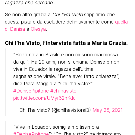
ragazza che cercano
“.
Se non altro grazie a
Chi l’Ha Visto
sappiamo che
questa pista è da escludere definitivamente come
quella
di Denisa
e
Olesya
.
Chi l’ha Visto, l’intervista fatta a Maria Grazia.
“Sono nata in Brasile e non mi sono mai mossa
da qui”: Ha 29 anni, non si chiama Denise e non
vive in Ecuador la ragazza dell’ultima
segnalazione virale. “Bene aver fatto chiarezza”,
dice Piera Maggio a “Chi l’ha visto?”.
#DenisePipitone
#chilhavisto
pic.twitter.com/UMyr62nKdc
— Chi l’ha visto? (@chilhavistorai3)
May 26, 2021
“Vive in Ecuador, somiglia moltissimo a
#DenisePipitone
”: “Chi l’ha visto?” ha rintracciato