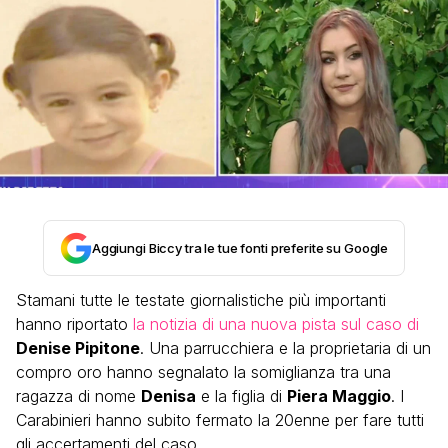
Aggiungi Biccy tra le tue fonti preferite su Google
Stamani tutte le testate giornalistiche più importanti
hanno riportato
la notizia di una nuova pista sul caso di
Denise Pipitone
. Una parrucchiera e la proprietaria di un
compro oro hanno segnalato la somiglianza tra una
ragazza di nome
Denisa
e la figlia di
Piera Maggio
. I
Carabinieri hanno subito fermato la 20enne per fare tutti
gli accertamenti del caso.