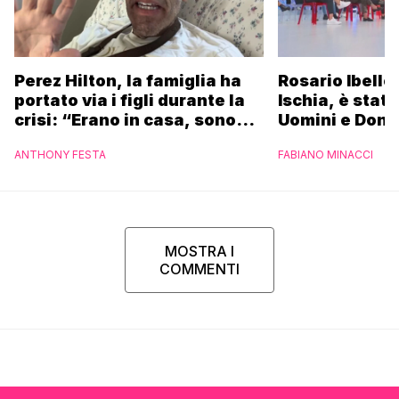
Perez Hilton, la famiglia ha
Rosario Ibello
portato via i figli durante la
Ischia, è stato
crisi: “Erano in casa, sono
Uomini e Donn
fuggiti per proteggere i
non essere st
ANTHONY FESTA
FABIANO MINACCI
bambini”
riconosciuto”
MOSTRA I
COMMENTI