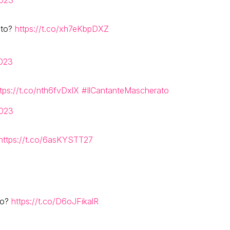
ato?
https://t.co/xh7eKbpDXZ
2023
tps://t.co/nth6fvDxlX
#IlCantanteMascherato
2023
https://t.co/6asKYSTT27
to?
https://t.co/D6oJFikalR