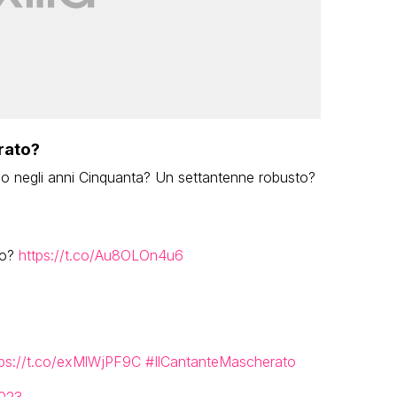
rato?
o negli anni Cinquanta? Un settantenne robusto?
to?
https://t.co/Au8OLOn4u6
tps://t.co/exMlWjPF9C
#IlCantanteMascherato
2023