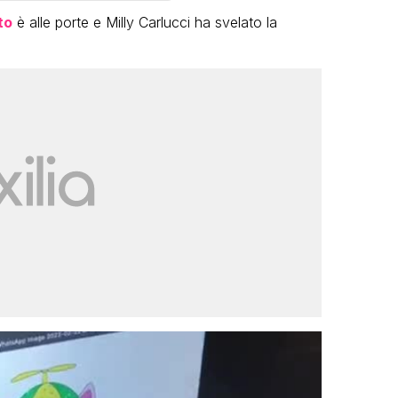
to
è alle porte e Milly Carlucci ha svelato la
VIRAL
Camilla Milanesi lascia tutto:
“Addio cike mie, siete state una
andi
grande famiglia per me”
FABIANO MINACCI