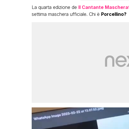
La quarta edizione de
Il Cantante Maschera
settima maschera ufficiale. Chi è
Porcellino?
LGBT
Bambola Star, la festa di
compleanno con tutte le gr
dive compie 15 anni: il video
completo
FABIANO MINACCI