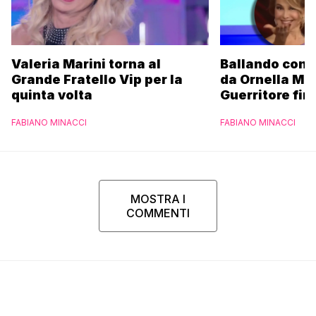
Valeria Marini torna al
Ballando con l
Grande Fratello Vip per la
da Ornella Mu
quinta volta
Guerritore fino
Francesca Fial
FABIANO MINACCI
FABIANO MINACCI
l’esclusiva di
Parpiglia
MOSTRA I
COMMENTI