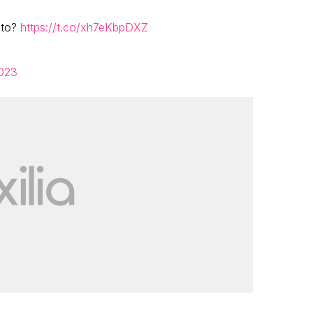
ato?
https://t.co/xh7eKbpDXZ
2023