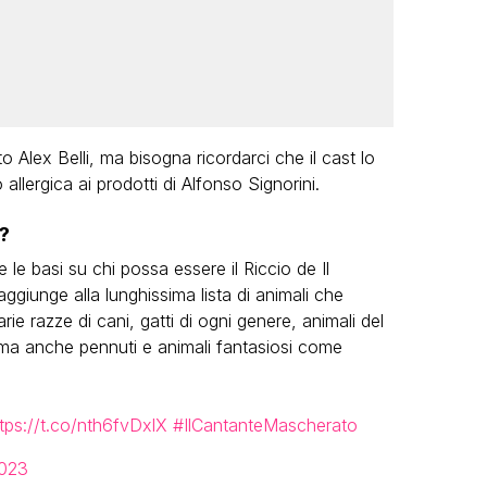
 Alex Belli, ma bisogna ricordarci che il cast lo
allergica ai prodotti di Alfonso Signorini.
?
 le basi su chi possa essere il Riccio de Il
iunge alla lunghissima lista di animali che
e razze di cani, gatti di ogni genere, animali del
, ma anche pennuti e animali fantasiosi come
tps://t.co/nth6fvDxlX
#IlCantanteMascherato
2023