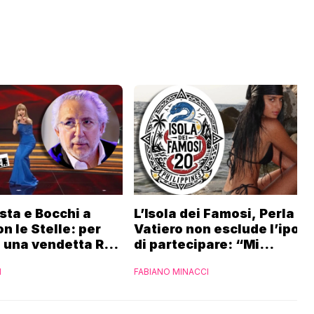
sta e Bocchi a
L’Isola dei Famosi, Perla
n le Stelle: per
Vatiero non esclude l’ipote
 una vendetta Rai
di partecipare: “Mi
iaset
piacerebbe”
I
FABIANO MINACCI