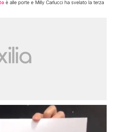
to
è alle porte e Milly Carlucci ha svelato la terza
VIRAL
Camilla Milanesi lascia tutto:
“Addio cike mie, siete state una
andi
grande famiglia per me”
FABIANO MINACCI