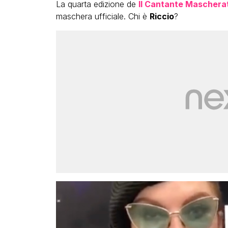
La quarta edizione de
Il Cantante Maschera
maschera ufficiale. Chi è
Riccio
?
LGBT
Bambola Star, la festa di
compleanno con tutte le gr
dive compie 15 anni: il video
completo
FABIANO MINACCI