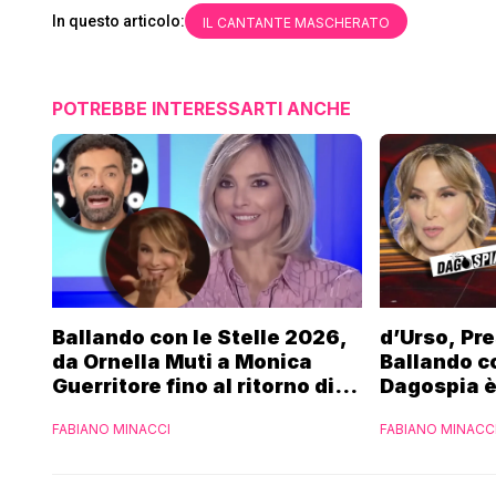
In questo articolo:
IL CANTANTE MASCHERATO
POTREBBE INTERESSARTI ANCHE
Ballando con le Stelle 2026,
d’Urso, Pre
da Ornella Muti a Monica
Ballando co
Guerritore fino al ritorno di
Dagospia è
Francesca Fialdini:
contro Med
FABIANO MINACCI
FABIANO MINACC
l’esclusiva di Gabriele
Parpiglia