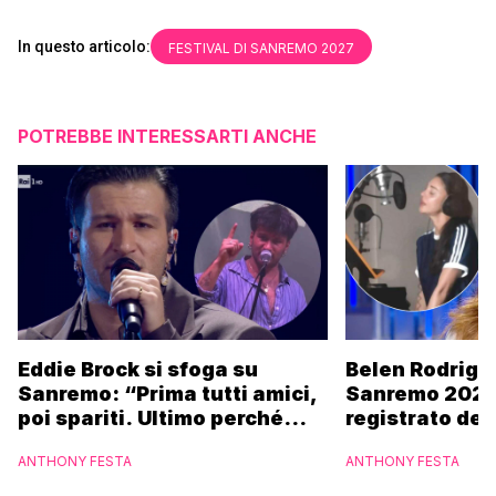
In questo articolo:
FESTIVAL DI SANREMO 2027
POTREBBE INTERESSARTI ANCHE
Eddie Brock si sfoga su
Belen Rodrigu
Sanremo: “Prima tutti amici,
Sanremo 2027
poi spariti. Ultimo perché
registrato dei
altri hanno fatto più
potrebbe coin
ANTHONY FESTA
ANTHONY FESTA
marchette”