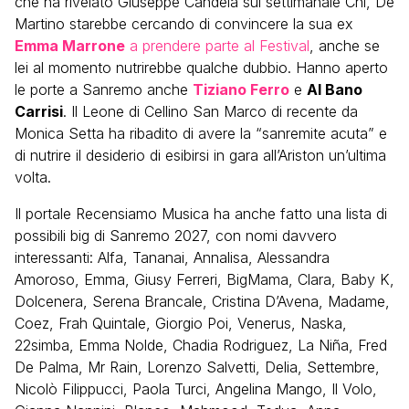
che ha rivelato Giuseppe Candela sul settimanale Chi, De
Martino starebbe cercando di convincere la sua ex
Emma Marrone
a prendere parte al Festival
, anche se
lei al momento nutrirebbe qualche dubbio. Hanno aperto
le porte a Sanremo anche
Tiziano Ferro
e
Al Bano
Carrisi
. Il Leone di Cellino San Marco di recente da
Monica Setta ha ribadito di avere la “sanremite acuta” e
di nutrire il desiderio di esibirsi in gara all’Ariston un’ultima
volta.
Il portale Recensiamo Musica ha anche fatto una lista di
possibili big di Sanremo 2027, con nomi davvero
interessanti: Alfa, Tananai, Annalisa, Alessandra
Amoroso, Emma, Giusy Ferreri, BigMama, Clara, Baby K,
Dolcenera, Serena Brancale, Cristina D’Avena, Madame,
Coez, Frah Quintale, Giorgio Poi, Venerus, Naska,
22simba, Emma Nolde, Chadia Rodriguez, La Niña, Fred
De Palma, Mr Rain, Lorenzo Salvetti, Delia, Settembre,
Nicolò Filippucci, Paola Turci, Angelina Mango, Il Volo,