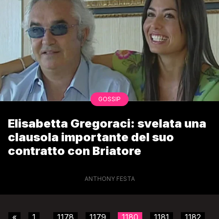
GOSSIP
Elisabetta Gregoraci: svelata una
clausola importante del suo
contratto con Briatore
ANTHONY FESTA
«
1
1178
1179
1180
1181
1182
...
...