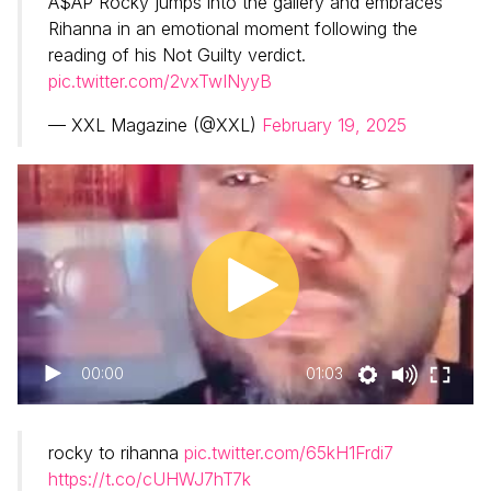
A$AP Rocky jumps into the gallery and embraces
Rihanna in an emotional moment following the
reading of his Not Guilty verdict.
pic.twitter.com/2vxTwINyyB
— XXL Magazine (@XXL)
February 19, 2025
00:00
01:03
rocky to rihanna
pic.twitter.com/65kH1Frdi7
https://t.co/cUHWJ7hT7k