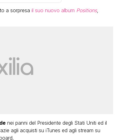
ato a sorpresa
il suo nuovo album
Positions
,
LGBT
Bambola Star, la festa di
compleanno con tutte le grandi
dive compie 15 anni: il video
completo
FABIANO MINACCI
de
nei panni del Presidente degli Stati Uniti ed il
azie agli acquisti su iTunes ed agli stream su
lboard.