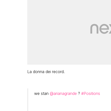
La donna dei record.
we stan
@arianagrande
?
#Positions
⠀⠀⠀⠀⠀⠀⠀⠀⠀