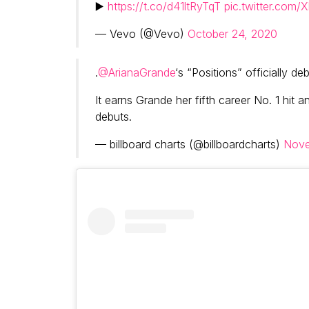
▶️
https://t.co/d41ltRyTqT
pic.twitter.com
— Vevo (@Vevo)
October 24, 2020
.
@ArianaGrande
‘s “Positions” officially d
It earns Grande her fifth career No. 1 hit 
debuts.
— billboard charts (@billboardcharts)
Nove