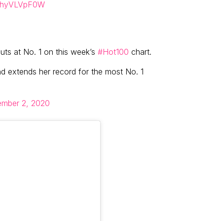
/XhyVLVpF0W
ebuts at No. 1 on this week’s
#Hot100
chart.
and extends her record for the most No. 1
mber 2, 2020