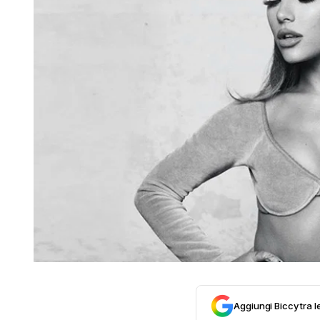
Aggiungi Biccy tra l